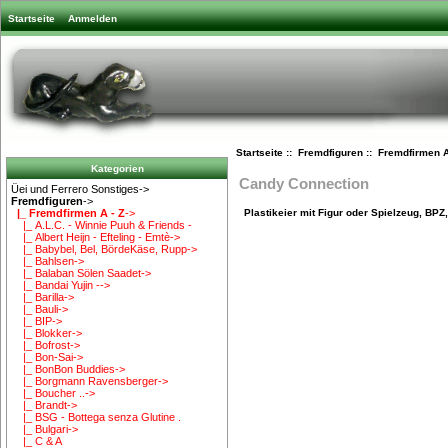
Startseite
Anmelden
Startseite
::
Fremdfiguren
::
Fremdfirmen A
Kategorien
Candy Connection
Üei und Ferrero Sonstiges->
Fremdfiguren
->
Plastikeier mit Figur oder Spielzeug, BPZ
|_ Fremdfirmen A - Z
->
|_ A.L.C. - Winnie Puuh & Friends -
|_ Albert Heijn - Efteling - Emtè->
|_ Babybel, Bel, BördeKäse, Rupp->
|_ Bahlsen->
|_ Balaban Sölen Saadet->
|_ Bandai Yujin -->
|_ Barilla->
|_ Bauli->
|_ BIP->
|_ Blokker->
|_ Bofrost->
|_ Bon-Sai->
|_ BonBon Buddies->
|_ Borgmann Ravensberger->
|_ Boucher ..->
|_ Brandt->
|_ BSG - Bottega senza Glutine .
|_ Bulgari->
|_ C & A