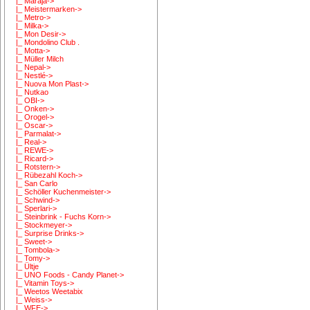
|_ Maraja->
|_ Meistermarken->
|_ Metro->
|_ Milka->
|_ Mon Desir->
|_ Mondolino Club .
|_ Motta->
|_ Müller Milch
|_ Nepal->
|_ Nestlé->
|_ Nuova Mon Plast->
|_ Nutkao
|_ OBI->
|_ Onken->
|_ Orogel->
|_ Oscar->
|_ Parmalat->
|_ Real->
|_ REWE->
|_ Ricard->
|_ Rotstern->
|_ Rübezahl Koch->
|_ San Carlo
|_ Schöller Kuchenmeister->
|_ Schwind->
|_ Sperlari->
|_ Steinbrink - Fuchs Korn->
|_ Stockmeyer->
|_ Surprise Drinks->
|_ Sweet->
|_ Tombola->
|_ Tomy->
|_ Ültje
|_ UNO Foods - Candy Planet->
|_ Vitamin Toys->
|_ Weetos Weetabix
|_ Weiss->
|_ WFE->