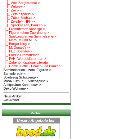
|_ Wolf Bergstrasse->
|_ Wrigley->
|_ Zaini->
|_ Zeta espacial->
|_ Zuber Michael->
|_ Zweifel - HPH->
|_ Sparkassen, Banken->
|_ Fremdfirmen sonstige->
|_ Figuren ohne Zuordnung->
|_ Spielzeugfirmen Sammelserien->
|_ Mars, M und M -->
|_ Burger King->
|_ McDonald's->
|_ PEZ Spender->
|_ Puzzle Fremdfirmen
|_ PAH, Werbeblätter u.a.->
|_ Zubehör Kataloge Literatur
|_ Comic-Hefte - Firmen und Banken
Sammelserien Lizenz Figuren->
Sammlereck->
Spielzeug Schulzeug->
Musik Film PC-, Videospiele->
Antiquitäten Kunst usw.->
Deko Wohnen->
Neue Artikel ...
Alle Artikel ...
Partner