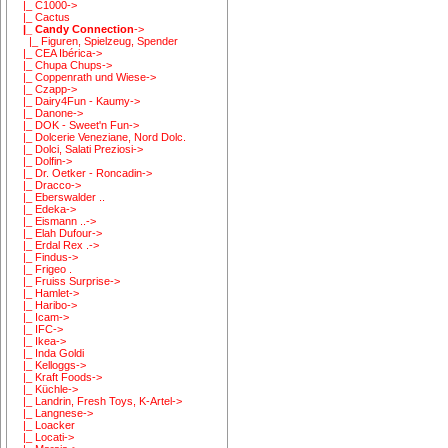
|_ C1000->
|_ Cactus
|_ Candy Connection
->
|_ Figuren, Spielzeug, Spender
|_ CEA Ibérica->
|_ Chupa Chups->
|_ Coppenrath und Wiese->
|_ Czapp->
|_ Dairy4Fun - Kaumy->
|_ Danone->
|_ DOK - Sweet'n Fun->
|_ Dolcerie Veneziane, Nord Dolc.
|_ Dolci, Salati Preziosi->
|_ Dolfin->
|_ Dr. Oetker - Roncadin->
|_ Dracco->
|_ Eberswalder ..
|_ Edeka->
|_ Eismann ..->
|_ Elah Dufour->
|_ Erdal Rex .->
|_ Findus->
|_ Frigeo .
|_ Fruiss Surprise->
|_ Hamlet->
|_ Haribo->
|_ Icam->
|_ IFC->
|_ Ikea->
|_ Inda Goldi
|_ Kelloggs->
|_ Kraft Foods->
|_ Küchle->
|_ Landrin, Fresh Toys, K-Artel->
|_ Langnese->
|_ Loacker
|_ Locati->