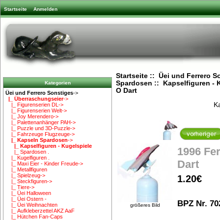
Startseite
Anmelden
Startseite
::
Üei und Ferrero S
Spardosen
::
Kapselfiguren - 
Kategorien
O Dart
Üei und Ferrero Sonstiges
->
|_ Überraschungseier
->
Ka
|_ Figurenserien DL->
|_ Figurenserien Welt->
|_ Joy Merendero->
|_ Palettenanhänger PAH->
|_ Puzzle und 3D-Puzzle->
|_ Fahrzeuge Flugzeuge->
|_ Kapseln Spardosen
->
|_ Kapselfiguren - Kugelspiele
1996 Fe
|_ Spardosen .
|_ Kugelfiguren .
Dart
|_ Maxi Eier - Kinder Freude->
|_ Metallfiguren
|_ Spielzeug->
1.20€
|_ Steckfiguren->
|_ Tiere->
|_ Üei Halloween
|_ Üei Ostern -
BPZ Nr. 70
|_ Üei Weihnachten
größeres Bild
|_ Aufkleberzettel AKZ AaF
|_ Hütchen Fan-Caps