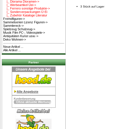
|_ Diorama Dioramen->
|_ Werbeartikel Üei->
3 Stück auf Lager
|_ Ferrero sonstige Produkte->
|_ Sonderverpackungen Ü-Ei
|_ Zubehör Kataloge Literatur
Fremdfiguren->
Sammelserien Lizenz Figuren->
Sammlereck->
Spielzeug Schulzeug->
Musik Film PC-, Videospiele->
Antiquitäten Kunst usw.->
Deko Wohnen->
Neue Artikel ...
Alle Artikel ...
Partner
Alle Angebote
Kundenbewertung: