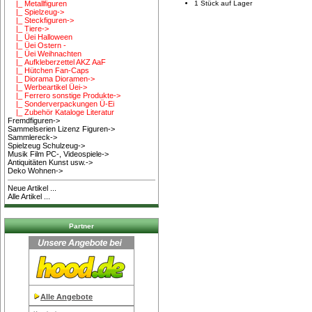
1 Stück auf Lager
|_ Metallfiguren
|_ Spielzeug->
|_ Steckfiguren->
|_ Tiere->
|_ Üei Halloween
|_ Üei Ostern -
|_ Üei Weihnachten
|_ Aufkleberzettel AKZ AaF
|_ Hütchen Fan-Caps
|_ Diorama Dioramen->
|_ Werbeartikel Üei->
|_ Ferrero sonstige Produkte->
|_ Sonderverpackungen Ü-Ei
|_ Zubehör Kataloge Literatur
Fremdfiguren->
Sammelserien Lizenz Figuren->
Sammlereck->
Spielzeug Schulzeug->
Musik Film PC-, Videospiele->
Antiquitäten Kunst usw.->
Deko Wohnen->
Neue Artikel ...
Alle Artikel ...
Partner
Alle Angebote