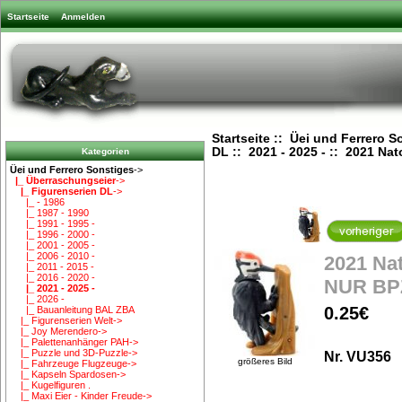
Startseite
Anmelden
Startseite
::
Üei und Ferrero S
DL
::
2021 - 2025 -
:: 2021 Nat
Kategorien
Üei und Ferrero Sonstiges
->
|_ Überraschungseier
->
|_ Figurenserien DL
->
|_ - 1986
|_ 1987 - 1990
|_ 1991 - 1995 -
|_ 1996 - 2000 -
|_ 2001 - 2005 -
|_ 2006 - 2010 -
2021 Na
|_ 2011 - 2015 -
|_ 2016 - 2020 -
NUR BP
|_ 2021 - 2025 -
|_ 2026 -
0.25€
|_ Bauanleitung BAL ZBA
|_ Figurenserien Welt->
|_ Joy Merendero->
|_ Palettenanhänger PAH->
|_ Puzzle und 3D-Puzzle->
Nr. VU356
größeres Bild
|_ Fahrzeuge Flugzeuge->
|_ Kapseln Spardosen->
|_ Kugelfiguren .
|_ Maxi Eier - Kinder Freude->