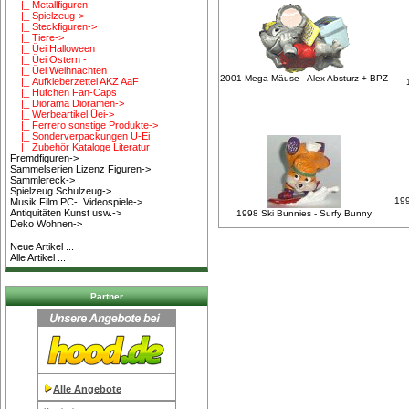
|_ Metallfiguren
|_ Spielzeug->
|_ Steckfiguren->
|_ Tiere->
|_ Üei Halloween
|_ Üei Ostern -
|_ Üei Weihnachten
2001 Mega Mäuse - Alex Absturz + BPZ
|_ Aufkleberzettel AKZ AaF
|_ Hütchen Fan-Caps
|_ Diorama Dioramen->
|_ Werbeartikel Üei->
|_ Ferrero sonstige Produkte->
|_ Sonderverpackungen Ü-Ei
|_ Zubehör Kataloge Literatur
Fremdfiguren->
Sammelserien Lizenz Figuren->
Sammlereck->
Spielzeug Schulzeug->
199
Musik Film PC-, Videospiele->
Antiquitäten Kunst usw.->
1998 Ski Bunnies - Surfy Bunny
Deko Wohnen->
Neue Artikel ...
Alle Artikel ...
Partner
Alle Angebote