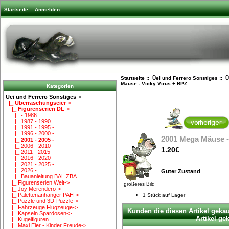
Startseite
Anmelden
Startseite
::
Üei und Ferrero Sonstiges
::
Ü
Mäuse - Vicky Virus + BPZ
Kategorien
Üei und Ferrero Sonstiges
->
|_ Überraschungseier
->
|_ Figurenserien DL
->
|_ - 1986
|_ 1987 - 1990
|_ 1991 - 1995 -
|_ 1996 - 2000 -
2001 Mega Mäuse -
|_ 2001 - 2005 -
|_ 2006 - 2010 -
1.20€
|_ 2011 - 2015 -
|_ 2016 - 2020 -
|_ 2021 - 2025 -
|_ 2026 -
Guter Zustand
|_ Bauanleitung BAL ZBA
|_ Figurenserien Welt->
größeres Bild
|_ Joy Merendero->
|_ Palettenanhänger PAH->
1 Stück auf Lager
|_ Puzzle und 3D-Puzzle->
|_ Fahrzeuge Flugzeuge->
Kunden die diesen Artikel geka
|_ Kapseln Spardosen->
Artikel gek
|_ Kugelfiguren .
|_ Maxi Eier - Kinder Freude->