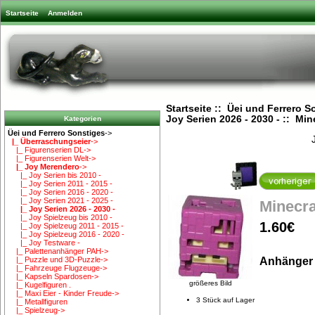
Startseite
Anmelden
Startseite
::
Üei und Ferrero S
Joy Serien 2026 - 2030 -
:: Mine
Kategorien
Üei und Ferrero Sonstiges
->
|_ Überraschungseier
->
|_ Figurenserien DL->
|_ Figurenserien Welt->
|_ Joy Merendero
->
|_ Joy Serien bis 2010 -
|_ Joy Serien 2011 - 2015 -
|_ Joy Serien 2016 - 2020 -
|_ Joy Serien 2021 - 2025 -
Minecra
|_ Joy Serien 2026 - 2030 -
|_ Joy Spielzeug bis 2010 -
1.60€
|_ Joy Spielzeug 2011 - 2015 -
|_ Joy Spielzeug 2016 - 2020 -
|_ Joy Testware -
|_ Palettenanhänger PAH->
Anhänger 
|_ Puzzle und 3D-Puzzle->
|_ Fahrzeuge Flugzeuge->
|_ Kapseln Spardosen->
größeres Bild
|_ Kugelfiguren .
|_ Maxi Eier - Kinder Freude->
3 Stück auf Lager
|_ Metallfiguren
|_ Spielzeug->