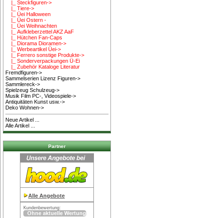
|_ Steckfiguren->
|_ Tiere->
|_ Üei Halloween
|_ Üei Ostern -
|_ Üei Weihnachten
|_ Aufkleberzettel AKZ AaF
|_ Hütchen Fan-Caps
|_ Diorama Dioramen->
|_ Werbeartikel Üei->
|_ Ferrero sonstige Produkte->
|_ Sonderverpackungen Ü-Ei
|_ Zubehör Kataloge Literatur
Fremdfiguren->
Sammelserien Lizenz Figuren->
Sammlereck->
Spielzeug Schulzeug->
Musik Film PC-, Videospiele->
Antiquitäten Kunst usw.->
Deko Wohnen->
Neue Artikel ...
Alle Artikel ...
Partner
Alle Angebote
Kundenbewertung: