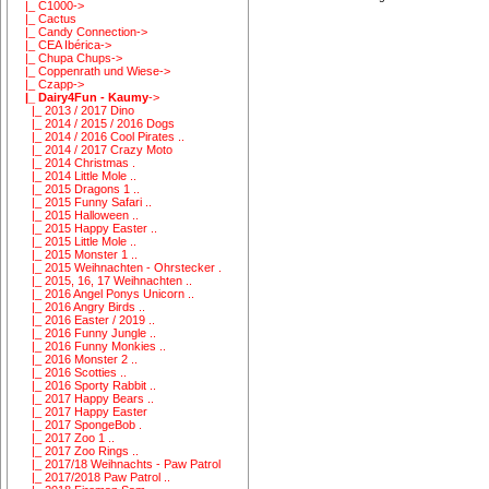
|_ C1000->
|_ Cactus
|_ Candy Connection->
|_ CEA Ibérica->
|_ Chupa Chups->
|_ Coppenrath und Wiese->
|_ Czapp->
|_ Dairy4Fun - Kaumy
->
|_ 2013 / 2017 Dino
|_ 2014 / 2015 / 2016 Dogs
|_ 2014 / 2016 Cool Pirates ..
|_ 2014 / 2017 Crazy Moto
|_ 2014 Christmas .
|_ 2014 Little Mole ..
|_ 2015 Dragons 1 ..
|_ 2015 Funny Safari ..
|_ 2015 Halloween ..
|_ 2015 Happy Easter ..
|_ 2015 Little Mole ..
|_ 2015 Monster 1 ..
|_ 2015 Weihnachten - Ohrstecker .
|_ 2015, 16, 17 Weihnachten ..
|_ 2016 Angel Ponys Unicorn ..
|_ 2016 Angry Birds ..
|_ 2016 Easter / 2019 ..
|_ 2016 Funny Jungle ..
|_ 2016 Funny Monkies ..
|_ 2016 Monster 2 ..
|_ 2016 Scotties ..
|_ 2016 Sporty Rabbit ..
|_ 2017 Happy Bears ..
|_ 2017 Happy Easter
|_ 2017 SpongeBob .
|_ 2017 Zoo 1 ..
|_ 2017 Zoo Rings ..
|_ 2017/18 Weihnachts - Paw Patrol
|_ 2017/2018 Paw Patrol ..