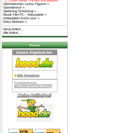
|_ Comic-Hefte - Firmen und Banken
Sammelserien Lizenz Figuren->
Sammlereck->
Spielzeug Schulzeug->
Musik Film PC-, Videospiele->
Antiquitäten Kunst usw.->
Deko Wohnen->
Neue Artikel ...
Alle Artikel ...
Partner
Alle Angebote
Kundenbewertung: