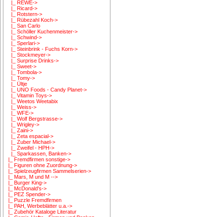
|_ REWE->
|_ Ricard->
|_ Rotstern->
|_ Rübezahl Koch->
|_ San Carlo
|_ Schöller Kuchenmeister->
|_ Schwind->
|_ Sperlari->
|_ Steinbrink - Fuchs Korn->
|_ Stockmeyer->
|_ Surprise Drinks->
|_ Sweet->
|_ Tombola->
|_ Tomy->
|_ Ültje
|_ UNO Foods - Candy Planet->
|_ Vitamin Toys->
|_ Weetos Weetabix
|_ Weiss->
|_ WFE->
|_ Wolf Bergstrasse->
|_ Wrigley->
|_ Zaini->
|_ Zeta espacial->
|_ Zuber Michael->
|_ Zweifel - HPH->
|_ Sparkassen, Banken->
|_ Fremdfirmen sonstige->
|_ Figuren ohne Zuordnung->
|_ Spielzeugfirmen Sammelserien->
|_ Mars, M und M -->
|_ Burger King->
|_ McDonald's->
|_ PEZ Spender->
|_ Puzzle Fremdfirmen
|_ PAH, Werbeblätter u.a.->
|_ Zubehör Kataloge Literatur