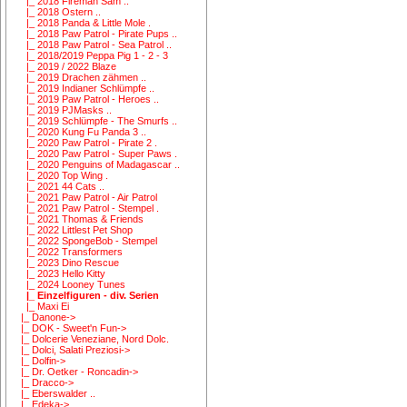
|_ 2018 Fireman Sam ..
|_ 2018 Ostern ..
|_ 2018 Panda & Little Mole .
|_ 2018 Paw Patrol - Pirate Pups ..
|_ 2018 Paw Patrol - Sea Patrol ..
|_ 2018/2019 Peppa Pig 1 - 2 - 3
|_ 2019 / 2022 Blaze
|_ 2019 Drachen zähmen ..
|_ 2019 Indianer Schlümpfe ..
|_ 2019 Paw Patrol - Heroes ..
|_ 2019 PJMasks ..
|_ 2019 Schlümpfe - The Smurfs ..
|_ 2020 Kung Fu Panda 3 ..
|_ 2020 Paw Patrol - Pirate 2 .
|_ 2020 Paw Patrol - Super Paws .
|_ 2020 Penguins of Madagascar ..
|_ 2020 Top Wing .
|_ 2021 44 Cats ..
|_ 2021 Paw Patrol - Air Patrol
|_ 2021 Paw Patrol - Stempel .
|_ 2021 Thomas & Friends
|_ 2022 Littlest Pet Shop
|_ 2022 SpongeBob - Stempel
|_ 2022 Transformers
|_ 2023 Dino Rescue
|_ 2023 Hello Kitty
|_ 2024 Looney Tunes
|_ Einzelfiguren - div. Serien
|_ Maxi Ei
|_ Danone->
|_ DOK - Sweet'n Fun->
|_ Dolcerie Veneziane, Nord Dolc.
|_ Dolci, Salati Preziosi->
|_ Dolfin->
|_ Dr. Oetker - Roncadin->
|_ Dracco->
|_ Eberswalder ..
|_ Edeka->