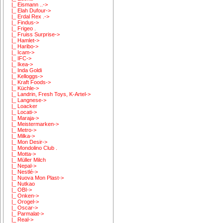
|_ Eismann ..->
|_ Elah Dufour->
|_ Erdal Rex .->
|_ Findus->
|_ Frigeo .
|_ Fruiss Surprise->
|_ Hamlet->
|_ Haribo->
|_ Icam->
|_ IFC->
|_ Ikea->
|_ Inda Goldi
|_ Kelloggs->
|_ Kraft Foods->
|_ Küchle->
|_ Landrin, Fresh Toys, K-Artel->
|_ Langnese->
|_ Loacker
|_ Locati->
|_ Maraja->
|_ Meistermarken->
|_ Metro->
|_ Milka->
|_ Mon Desir->
|_ Mondolino Club .
|_ Motta->
|_ Müller Milch
|_ Nepal->
|_ Nestlé->
|_ Nuova Mon Plast->
|_ Nutkao
|_ OBI->
|_ Onken->
|_ Orogel->
|_ Oscar->
|_ Parmalat->
|_ Real->