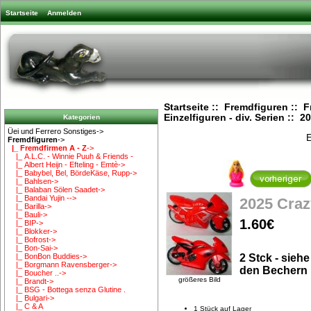
Startseite
Anmelden
Startseite
::
Fremdfiguren
::
F
Einzelfiguren - div. Serien
:: 20
Kategorien
Üei und Ferrero Sonstiges->
E
Fremdfiguren
->
|_ Fremdfirmen A - Z
->
|_ A.L.C. - Winnie Puuh & Friends -
|_ Albert Heijn - Efteling - Emtè->
|_ Babybel, Bel, BördeKäse, Rupp->
|_ Bahlsen->
|_ Balaban Sölen Saadet->
|_ Bandai Yujin -->
2025 Craz
|_ Barilla->
|_ Bauli->
1.60€
|_ BIP->
|_ Blokker->
|_ Bofrost->
|_ Bon-Sai->
2 Stck - siehe
|_ BonBon Buddies->
|_ Borgmann Ravensberger->
den Bechern
|_ Boucher ..->
größeres Bild
|_ Brandt->
|_ BSG - Bottega senza Glutine .
|_ Bulgari->
|_ C & A
1 Stück auf Lager