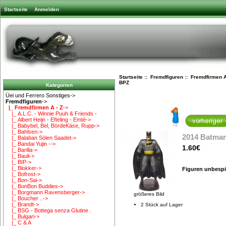
Startseite
Anmelden
Startseite
::
Fremdfiguren
::
Fremdfirmen A
BPZ
Kategorien
Üei und Ferrero Sonstiges->
Fremdfiguren
->
|_ Fremdfirmen A - Z
->
|_ A.L.C. - Winnie Puuh & Friends -
|_ Albert Heijn - Efteling - Emtè->
|_ Babybel, Bel, BördeKäse, Rupp->
|_ Bahlsen->
2014 Batman
|_ Balaban Sölen Saadet->
|_ Bandai Yujin -->
1.60€
|_ Barilla->
|_ Bauli->
|_ BIP->
|_ Blokker->
Figuren unbespi
|_ Bofrost->
|_ Bon-Sai->
|_ BonBon Buddies->
|_ Borgmann Ravensberger->
größeres Bild
|_ Boucher ..->
|_ Brandt->
2 Stück auf Lager
|_ BSG - Bottega senza Glutine .
|_ Bulgari->
|_ C & A