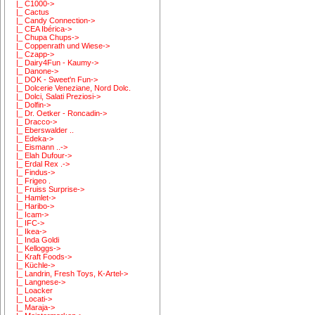
|_ C1000->
|_ Cactus
|_ Candy Connection->
|_ CEA Ibérica->
|_ Chupa Chups->
|_ Coppenrath und Wiese->
|_ Czapp->
|_ Dairy4Fun - Kaumy->
|_ Danone->
|_ DOK - Sweet'n Fun->
|_ Dolcerie Veneziane, Nord Dolc.
|_ Dolci, Salati Preziosi->
|_ Dolfin->
|_ Dr. Oetker - Roncadin->
|_ Dracco->
|_ Eberswalder ..
|_ Edeka->
|_ Eismann ..->
|_ Elah Dufour->
|_ Erdal Rex .->
|_ Findus->
|_ Frigeo .
|_ Fruiss Surprise->
|_ Hamlet->
|_ Haribo->
|_ Icam->
|_ IFC->
|_ Ikea->
|_ Inda Goldi
|_ Kelloggs->
|_ Kraft Foods->
|_ Küchle->
|_ Landrin, Fresh Toys, K-Artel->
|_ Langnese->
|_ Loacker
|_ Locati->
|_ Maraja->