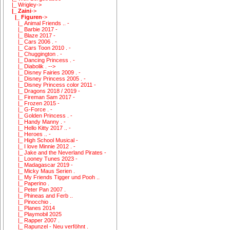
|_ Wrigley->
|_ Zaini
->
|_ Figuren
->
|_ Animal Friends .. -
|_ Barbie 2017 -
|_ Blaze 2017 -
|_ Cars 2006 . -
|_ Cars Toon 2010 . -
|_ Chuggington . -
|_ Dancing Princess . -
|_ Diabolik . -->
|_ Disney Fairies 2009 . -
|_ Disney Princess 2005 . -
|_ Disney Princess color 2011 -
|_ Dragons 2018 / 2019 -
|_ Fireman Sam 2017 -
|_ Frozen 2015 -
|_ G-Force . -
|_ Golden Princess . -
|_ Handy Manny . -
|_ Hello Kitty 2017 .. -
|_ Heroes .. -
|_ High School Musical -
|_ I love Minnie 2012 . -
|_ Jake and the Neverland Pirates -
|_ Looney Tunes 2023 -
|_ Madagascar 2019 -
|_ Micky Maus Serien .
|_ My Friends Tigger und Pooh ..
|_ Paperino .
|_ Peter Pan 2007 .
|_ Phineas and Ferb ..
|_ Pinocchio .
|_ Planes 2014
|_ Playmobil 2025
|_ Rapper 2007 .
|_ Rapunzel - Neu verföhnt .