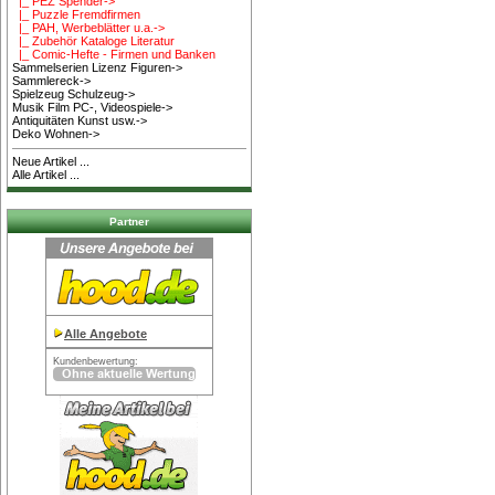
|_ PEZ Spender->
|_ Puzzle Fremdfirmen
|_ PAH, Werbeblätter u.a.->
|_ Zubehör Kataloge Literatur
|_ Comic-Hefte - Firmen und Banken
Sammelserien Lizenz Figuren->
Sammlereck->
Spielzeug Schulzeug->
Musik Film PC-, Videospiele->
Antiquitäten Kunst usw.->
Deko Wohnen->
Neue Artikel ...
Alle Artikel ...
Partner
Alle Angebote
Kundenbewertung: