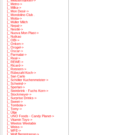
|_ Meistermarken->
|_ Metro->
|_ Milka->
|_ Mon Desir->
|_ Mondolino Club .
|_ Motta->
|_ Müller Milch
|_ Nepal->
|_ Nestlé->
|_ Nuova Mon Plast->
|_ Nutkao
|_ OBI->
|_ Onken->
|_ Orogel->
|_ Oscar->
|_ Parmalat->
|_ Real->
|_ REWE->
|_ Ricard->
|_ Rotstern->
|_ Rübezahl Koch->
|_ San Carlo
|_ Schöller Kuchenmeister->
|_ Schwind->
|_ Sperlari->
|_ Steinbrink - Fuchs Korn->
|_ Stockmeyer->
|_ Surprise Drinks->
|_ Sweet->
|_ Tombola->
|_ Tomy->
|_ Ültje
|_ UNO Foods - Candy Planet->
|_ Vitamin Toys->
|_ Weetos Weetabix
|_ Weiss->
|_ WFE->
|_ Wolf Bergstrasse->