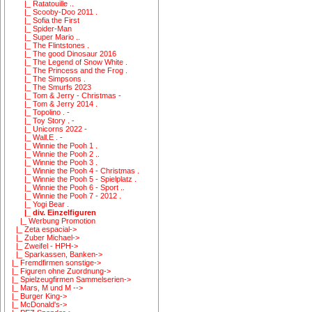
|_ Ratatouille ..
|_ Scooby-Doo 2011 .
|_ Sofia the First
|_ Spider-Man
|_ Super Mario ..
|_ The Flintstones .
|_ The good Dinosaur 2016
|_ The Legend of Snow White .
|_ The Princess and the Frog .
|_ The Simpsons .
|_ The Smurfs 2023
|_ Tom & Jerry - Christmas -
|_ Tom & Jerry 2014 .
|_ Topolino . -
|_ Toy Story . -
|_ Unicorns 2022 -
|_ Wall.E . -
|_ Winnie the Pooh 1 .
|_ Winnie the Pooh 2 ..
|_ Winnie the Pooh 3 .
|_ Winnie the Pooh 4 - Christmas .
|_ Winnie the Pooh 5 - Spielplatz .
|_ Winnie the Pooh 6 - Sport ..
|_ Winnie the Pooh 7 - 2012 .
|_ Yogi Bear .
|_ div. Einzelfiguren
|_ Werbung Promotion
|_ Zeta espacial->
|_ Zuber Michael->
|_ Zweifel - HPH->
|_ Sparkassen, Banken->
|_ Fremdfirmen sonstige->
|_ Figuren ohne Zuordnung->
|_ Spielzeugfirmen Sammelserien->
|_ Mars, M und M -->
|_ Burger King->
|_ McDonald's->