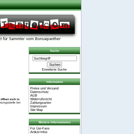
Suche
Erweiterte Suche
Information
Preise und Versand
Datenschutz
AGB
Widerrufsrecht
öffnet sich in
Zahlungsarten
tungsstelle bin
Impressum
Site Map
Weitere Informationen
Für Üei-Fans
Artikel-Infos