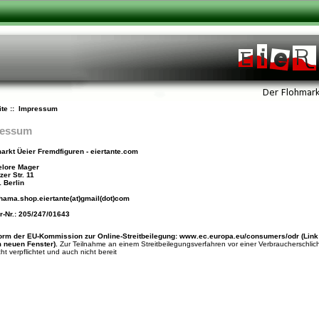
ite
:: Impressum
ressum
arkt Üeier Fremdfiguren - eiertante.com
lore Mager
zer Str. 11
 Berlin
 hama.shop.eiertante(at)gmail(dot)com
r-Nr.: 205/247/01643
form der EU-Kommission zur Online-Streitbeilegung:
www.ec.europa.eu/consumers/odr
(Link 
 neuen Fenster).
Zur Teilnahme an einem Streitbeilegungsverfahren vor einer Verbraucherschlich
cht verpflichtet und auch nicht bereit