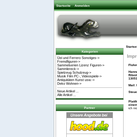
Startseite
Anmelden
Startse
Kategorien
Imp
Üei und Ferrero Sonstiges->
Fremdfiguren->
Flohm
Sammelserien Lizenz Figuren->
Sammlereck->
Hanne
Spielzeug Schulzeug->
Ribnit
Musik Film PC-, Videospiele->
13051
Antiquitäten Kunst usw.->
Deko Wohnen->
Mail:
Neue Artikel ...
Steue
Alle Artikel ...
Platt
einem
Partner
ich ni