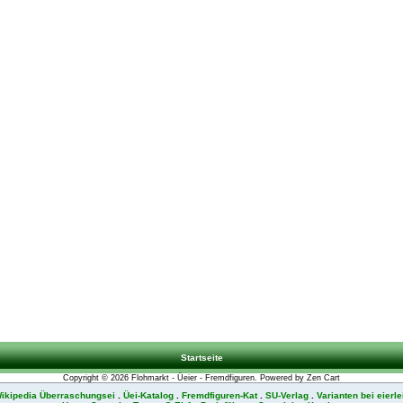
Startseite
Copyright © 2026
Flohmarkt - Üeier - Fremdfiguren
. Powered by
Zen Cart
ikipedia Überraschungsei
.
Üei-Katalog
.
Fremdfiguren-Kat
.
SU-Verlag
.
Varianten bei eierle