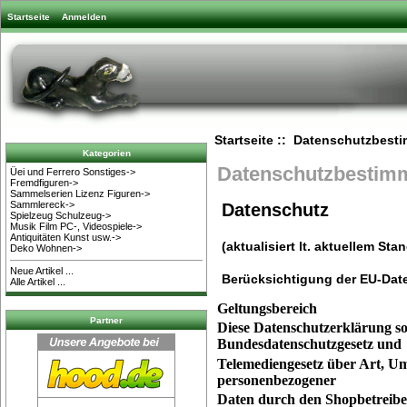
Startseite
Anmelden
Startseite
:: Datenschutzbest
Kategorien
Datenschutzbestim
Üei und Ferrero Sonstiges->
Fremdfiguren->
Sammelserien Lizenz Figuren->
Sammlereck->
Datenschutz
Spielzeug Schulzeug->
Musik Film PC-, Videospiele->
Antiquitäten Kunst usw.->
(aktualisiert lt. aktuellem S
Deko Wohnen->
Neue Artikel ...
Berücksichtigung der EU-Da
Alle Artikel ...
Geltungsbereich
Partner
Diese Datenschutzerklärung s
Bundesdatenschutzgesetz und
Telemediengesetz über Art, 
personenbezogener
Daten durch den Shopbetreiber