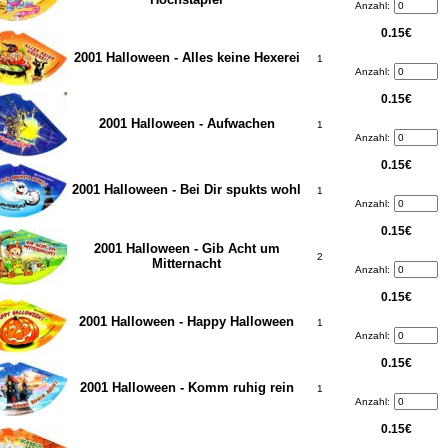
Anzahl:
0.15€
2001 Halloween - Alles keine Hexerei
1
Anzahl:
0.15€
2001 Halloween - Aufwachen
1
Anzahl:
0.15€
2001 Halloween - Bei Dir spukts wohl
1
Anzahl:
0.15€
2001 Halloween - Gib Acht um
2
Mitternacht
Anzahl:
0.15€
2001 Halloween - Happy Halloween
1
Anzahl:
0.15€
2001 Halloween - Komm ruhig rein
1
Anzahl:
0.15€