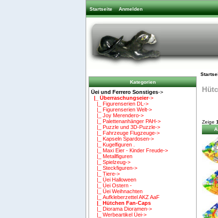
Startseite
Anmelden
Startse
Kategorien
Hütc
Üei und Ferrero Sonstiges
->
|_ Überraschungseier
->
|_ Figurenserien DL->
|_ Figurenserien Welt->
|_ Joy Merendero->
|_ Palettenanhänger PAH->
Zeige
|_ Puzzle und 3D-Puzzle->
A
|_ Fahrzeuge Flugzeuge->
|_ Kapseln Spardosen->
|_ Kugelfiguren .
|_ Maxi Eier - Kinder Freude->
|_ Metallfiguren
|_ Spielzeug->
|_ Steckfiguren->
|_ Tiere->
|_ Üei Halloween
|_ Üei Ostern -
|_ Üei Weihnachten
|_ Aufkleberzettel AKZ AaF
|_ Hütchen Fan-Caps
|_ Diorama Dioramen->
|_ Werbeartikel Üei->