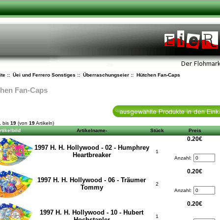
ite
::
Üei und Ferrero Sonstiges
::
Überraschungseier
:: Hütchen Fan-Caps
hen Fan-Caps
1
bis
19
(von
19
Artikeln)
rtikelbild
Artikelname-
Stück
Preis
0.20€
1997 H. H. Hollywood - 02 - Humphrey
1
Heartbreaker
Anzahl:
0.20€
1997 H. H. Hollywood - 06 - Träumer
2
Tommy
Anzahl:
0.20€
1997 H. H. Hollywood - 10 - Hubert
1
Hochstapler