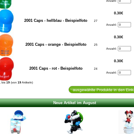
Anzahl:
0.30€
2001 Caps - hellblau - Beispielfoto
27
Anzahl:
0.30€
2001 Caps - orange - Beispielfoto
25
Anzahl:
0.30€
2001 Caps - rot - Beispielfoto
24
Anzahl:
1
bis
19
(von
19
Artikeln)
Neue Artikel im August