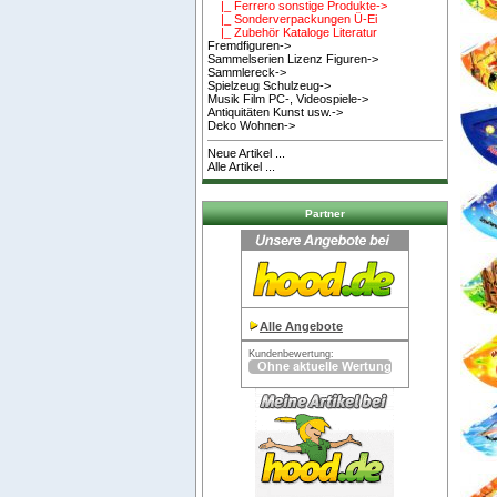
|_ Ferrero sonstige Produkte->
|_ Sonderverpackungen Ü-Ei
|_ Zubehör Kataloge Literatur
Fremdfiguren->
Sammelserien Lizenz Figuren->
Sammlereck->
Spielzeug Schulzeug->
Musik Film PC-, Videospiele->
Antiquitäten Kunst usw.->
Deko Wohnen->
Neue Artikel ...
Alle Artikel ...
Partner
Alle Angebote
Kundenbewertung: