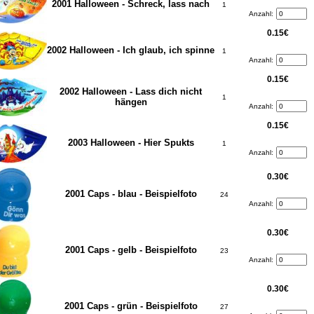
2001 Halloween - Schreck, lass nach
1
Anzahl:
0.15€
2002 Halloween - Ich glaub, ich spinne
1
Anzahl:
0.15€
2002 Halloween - Lass dich nicht
1
hängen
Anzahl:
0.15€
2003 Halloween - Hier Spukts
1
Anzahl:
0.30€
2001 Caps - blau - Beispielfoto
24
Anzahl:
0.30€
2001 Caps - gelb - Beispielfoto
23
Anzahl:
0.30€
2001 Caps - grün - Beispielfoto
27