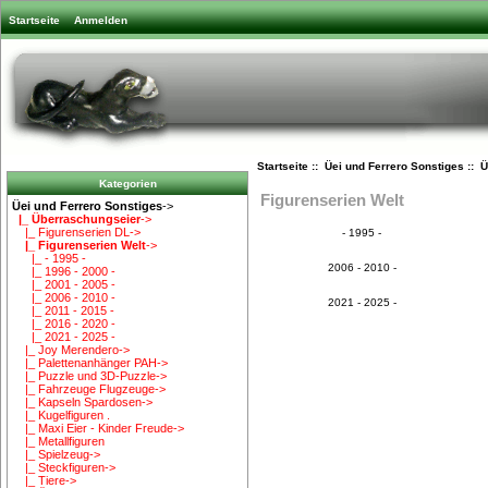
Startseite
Anmelden
Startseite
::
Üei und Ferrero Sonstiges
::
Ü
Kategorien
Figurenserien Welt
Üei und Ferrero Sonstiges
->
|_ Überraschungseier
->
|_ Figurenserien DL->
- 1995 -
|_ Figurenserien Welt
->
|_ - 1995 -
2006 - 2010 -
|_ 1996 - 2000 -
|_ 2001 - 2005 -
|_ 2006 - 2010 -
2021 - 2025 -
|_ 2011 - 2015 -
|_ 2016 - 2020 -
|_ 2021 - 2025 -
|_ Joy Merendero->
|_ Palettenanhänger PAH->
|_ Puzzle und 3D-Puzzle->
|_ Fahrzeuge Flugzeuge->
|_ Kapseln Spardosen->
|_ Kugelfiguren .
|_ Maxi Eier - Kinder Freude->
|_ Metallfiguren
|_ Spielzeug->
|_ Steckfiguren->
|_ Tiere->