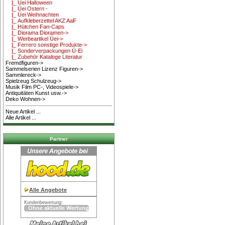
|_ Üei Halloween
|_ Üei Ostern -
|_ Üei Weihnachten
|_ Aufkleberzettel AKZ AaF
|_ Hütchen Fan-Caps
|_ Diorama Dioramen->
|_ Werbeartikel Üei->
|_ Ferrero sonstige Produkte->
|_ Sonderverpackungen Ü-Ei
|_ Zubehör Kataloge Literatur
Fremdfiguren->
Sammelserien Lizenz Figuren->
Sammlereck->
Spielzeug Schulzeug->
Musik Film PC-, Videospiele->
Antiquitäten Kunst usw.->
Deko Wohnen->
Neue Artikel ...
Alle Artikel ...
Partner
Alle Angebote
Kundenbewertung: