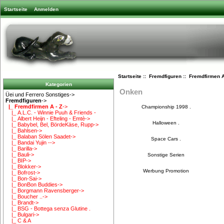
Startseite
Anmelden
Startseite
::
Fremdfiguren
::
Fremdfirmen A
Kategorien
Onken
Üei und Ferrero Sonstiges->
Fremdfiguren
->
|_ Fremdfirmen A - Z
->
Championship 1998 .
|_ A.L.C. - Winnie Puuh & Friends -
|_ Albert Heijn - Efteling - Emtè->
Halloween .
|_ Babybel, Bel, BördeKäse, Rupp->
|_ Bahlsen->
|_ Balaban Sölen Saadet->
Space Cars .
|_ Bandai Yujin -->
|_ Barilla->
|_ Bauli->
Sonstige Serien
|_ BIP->
|_ Blokker->
Werbung Promotion
|_ Bofrost->
|_ Bon-Sai->
|_ BonBon Buddies->
|_ Borgmann Ravensberger->
|_ Boucher ..->
|_ Brandt->
|_ BSG - Bottega senza Glutine .
|_ Bulgari->
|_ C & A