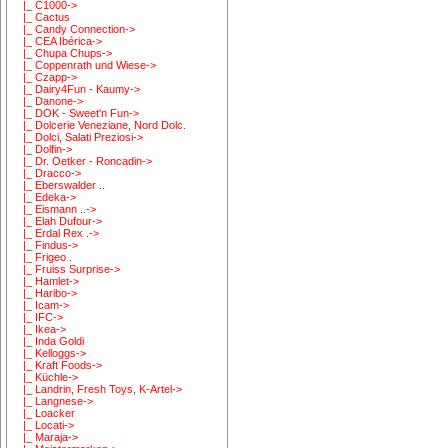
|_ C1000->
|_ Cactus
|_ Candy Connection->
|_ CEA Ibérica->
|_ Chupa Chups->
|_ Coppenrath und Wiese->
|_ Czapp->
|_ Dairy4Fun - Kaumy->
|_ Danone->
|_ DOK - Sweet'n Fun->
|_ Dolcerie Veneziane, Nord Dolc.
|_ Dolci, Salati Preziosi->
|_ Dolfin->
|_ Dr. Oetker - Roncadin->
|_ Dracco->
|_ Eberswalder ..
|_ Edeka->
|_ Eismann ..->
|_ Elah Dufour->
|_ Erdal Rex .->
|_ Findus->
|_ Frigeo .
|_ Fruiss Surprise->
|_ Hamlet->
|_ Haribo->
|_ Icam->
|_ IFC->
|_ Ikea->
|_ Inda Goldi
|_ Kelloggs->
|_ Kraft Foods->
|_ Küchle->
|_ Landrin, Fresh Toys, K-Artel->
|_ Langnese->
|_ Loacker
|_ Locati->
|_ Maraja->