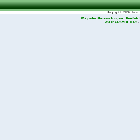
Copyright © 2026
Flohmar
Wikipedia Überraschungsei
.
Üei-Kata
Unser Sammler-Team