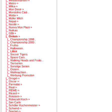
|_ Meistermarken->
|_ Metro->
|_ Milka->
|_ Mon Desir->
|_ Mondolino Club .
|_ Motta->
|_ Müller Milch
|_ Nepal->
|_ Nestlé->
|_ Nuova Mon Plast->
|_ Nutkao
|_ OBI->
|_ Onken
->
|_ Championship 1998 .
|_ Championship 2000 .
|_ Frufoo
|_ Halloween .
|_ Lillilok
|_ Soccer Tigers
|_ Space Cars .
|_ Walking Heads and Fruits .
|_ Tierserien
|_ Sonstige Serien
|_ Ostern .
|_ Weihnachten .
|_ Werbung Promotion
|_ Orogel->
|_ Oscar->
|_ Parmalat->
|_ Real->
|_ REWE->
|_ Ricard->
|_ Rotstern->
|_ Rübezahl Koch->
|_ San Carlo
|_ Schöller Kuchenmeister->
|_ Schwind->
|_ Sperlari->