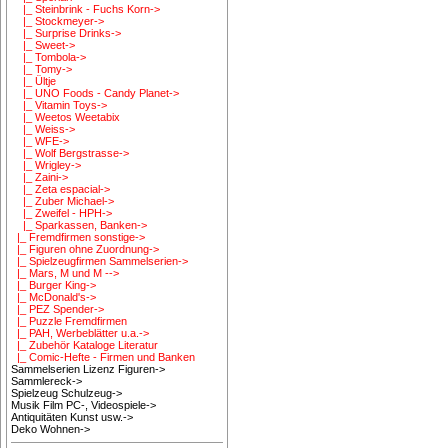
|_ Steinbrink - Fuchs Korn->
|_ Stockmeyer->
|_ Surprise Drinks->
|_ Sweet->
|_ Tombola->
|_ Tomy->
|_ Ültje
|_ UNO Foods - Candy Planet->
|_ Vitamin Toys->
|_ Weetos Weetabix
|_ Weiss->
|_ WFE->
|_ Wolf Bergstrasse->
|_ Wrigley->
|_ Zaini->
|_ Zeta espacial->
|_ Zuber Michael->
|_ Zweifel - HPH->
|_ Sparkassen, Banken->
|_ Fremdfirmen sonstige->
|_ Figuren ohne Zuordnung->
|_ Spielzeugfirmen Sammelserien->
|_ Mars, M und M -->
|_ Burger King->
|_ McDonald's->
|_ PEZ Spender->
|_ Puzzle Fremdfirmen
|_ PAH, Werbeblätter u.a.->
|_ Zubehör Kataloge Literatur
|_ Comic-Hefte - Firmen und Banken
Sammelserien Lizenz Figuren->
Sammlereck->
Spielzeug Schulzeug->
Musik Film PC-, Videospiele->
Antiquitäten Kunst usw.->
Deko Wohnen->