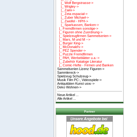
|_ Wolf Bergstrasse->
|_ Wrigley->
|_ Zaini->
|_ Zeta espacial->
|_ Zuber Michael->
|_ Zweifel - HPH->
|_ Sparkassen, Banken->
|_ Fremdfirmen sonstige->
|_ Figuren ohne Zuordnung->
|_ Spielzeugfirmen Sammelserien->
|_ Mars, M und M -->
|_ Burger King->
|_ McDonald's->
|_ PEZ Spender->
|_ Puzzle Fremdfirmen
|_ PAH, Werbeblätter u.a.->
|_ Zubehör Kataloge Literatur
|_ Comic-Hefte - Firmen und Banken
Sammelserien Lizenz Figuren->
Sammlereck->
Spielzeug Schulzeug->
Musik Film PC-, Videospiele->
Antiquitäten Kunst usw.->
Deko Wohnen->
Neue Artikel ...
Alle Artikel ...
Partner