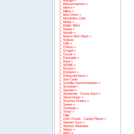
|_ Maraja->
|_ Meistermarken->
|_ Metro->
|_ Milka->
|_ Mon Desir->
|_ Mondolino Club .
|_ Motta->
|_ Müller Milch
|_ Nepal->
|_ Nestlé->
|_ Nuova Mon Plast->
|_ Nutkao
|_ OBI->
|_ Onken->
|_ Orogel->
|_ Oscar->
|_ Parmalat->
|_ Real->
|_ REWE->
|_ Ricard->
|_ Rotstern->
|_ Rübezahl Koch->
|_ San Carlo
|_ Schöller Kuchenmeister->
|_ Schwind->
|_ Sperlari->
|_ Steinbrink - Fuchs Korn->
|_ Stockmeyer->
|_ Surprise Drinks->
|_ Sweet->
|_ Tombola->
|_ Tomy->
|_ Ültje
|_ UNO Foods - Candy Planet->
|_ Vitamin Toys->
|_ Weetos Weetabix
|_ Weiss->
|_ WFE->