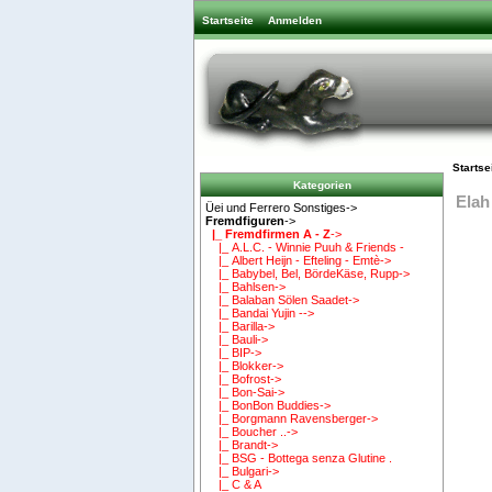
Startseite
Anmelden
Startse
Kategorien
Elah
Üei und Ferrero Sonstiges->
Fremdfiguren
->
|_ Fremdfirmen A - Z
->
|_ A.L.C. - Winnie Puuh & Friends -
|_ Albert Heijn - Efteling - Emtè->
|_ Babybel, Bel, BördeKäse, Rupp->
|_ Bahlsen->
|_ Balaban Sölen Saadet->
|_ Bandai Yujin -->
|_ Barilla->
|_ Bauli->
|_ BIP->
|_ Blokker->
|_ Bofrost->
|_ Bon-Sai->
|_ BonBon Buddies->
|_ Borgmann Ravensberger->
|_ Boucher ..->
|_ Brandt->
|_ BSG - Bottega senza Glutine .
|_ Bulgari->
|_ C & A