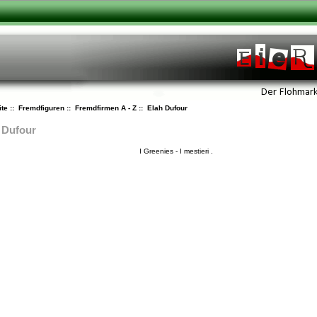
ite
::
Fremdfiguren
::
Fremdfirmen A - Z
:: Elah Dufour
 Dufour
I Greenies - I mestieri .