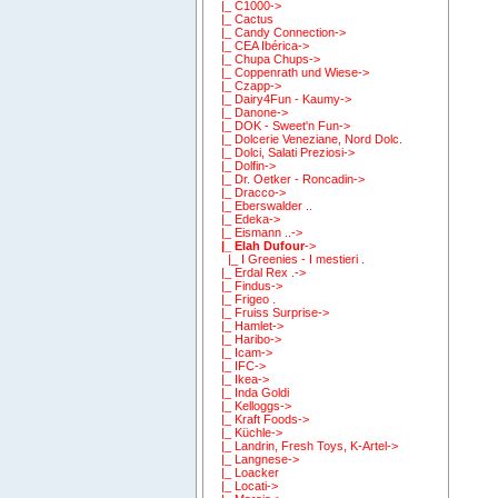
|_ C1000->
|_ Cactus
|_ Candy Connection->
|_ CEA Ibérica->
|_ Chupa Chups->
|_ Coppenrath und Wiese->
|_ Czapp->
|_ Dairy4Fun - Kaumy->
|_ Danone->
|_ DOK - Sweet'n Fun->
|_ Dolcerie Veneziane, Nord Dolc.
|_ Dolci, Salati Preziosi->
|_ Dolfin->
|_ Dr. Oetker - Roncadin->
|_ Dracco->
|_ Eberswalder ..
|_ Edeka->
|_ Eismann ..->
|_ Elah Dufour
->
|_ I Greenies - I mestieri .
|_ Erdal Rex .->
|_ Findus->
|_ Frigeo .
|_ Fruiss Surprise->
|_ Hamlet->
|_ Haribo->
|_ Icam->
|_ IFC->
|_ Ikea->
|_ Inda Goldi
|_ Kelloggs->
|_ Kraft Foods->
|_ Küchle->
|_ Landrin, Fresh Toys, K-Artel->
|_ Langnese->
|_ Loacker
|_ Locati->