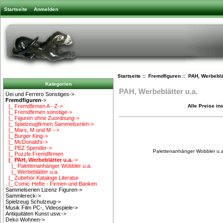
Startseite
Anmelden
Startseite
::
Fremdfiguren
:: PAH, Werbeblät
Kategorien
PAH, Werbeblätter u.a.
Üei und Ferrero Sonstiges->
Fremdfiguren
->
Alle Preise in
|_ Fremdfirmen A - Z->
|_ Fremdfirmen sonstige->
|_ Figuren ohne Zuordnung->
|_ Spielzeugfirmen Sammelserien->
|_ Mars, M und M -->
|_ Burger King->
|_ McDonald's->
|_ PEZ Spender->
Palettenanhänger Wobbler u.a
|_ Puzzle Fremdfirmen
|_ PAH, Werbeblätter u.a.
->
|_ Palettenanhänger Wobbler u.a.
|_ Werbeblätter u.a.
|_ Zubehör Kataloge Literatur
|_ Comic-Hefte - Firmen und Banken
Sammelserien Lizenz Figuren->
Sammlereck->
Spielzeug Schulzeug->
Musik Film PC-, Videospiele->
Antiquitäten Kunst usw.->
Deko Wohnen->