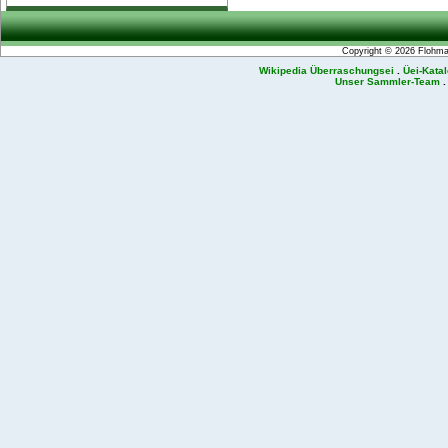
Copyright © 2026
Flohmar
Wikipedia Überraschungsei
.
Üei-Kata
Unser Sammler-Team