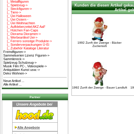
|_ Metallfiguren
Kunden die diesen Artikel geka
|_ Spielzeug->
|_ Steckfiguren->
Artikel gek
|_ Tiere->
|_ Üei Halloween
|_ Üei Ostern -
|_ Üei Weihnachten
|_ Aufkleberzettel AKZ AaF
|_ Hütchen Fan-Caps
|_ Diorama Dioramen->
|_ Werbeartikel Üei->
|_ Ferrero sonstige Produkte->
1992 Zunft der Zwerge - Bäcker
|_ Sonderverpackungen Ü-Ei
Zuckersüß
|_ Zubehör Kataloge Literatur
Fremdfiguren->
Sammelserien Lizenz Figuren->
Sammlereck->
Spielzeug Schulzeug->
Musik Film PC-, Videospiele->
Antiquitäten Kunst usw.->
Deko Wohnen->
Neue Artikel ...
Alle Artikel ...
1992 Zunft der Zwerge - Bauer Landluft
19
Partner
Alle Angebote