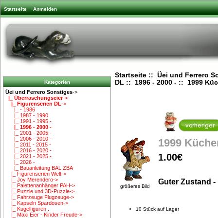
Startseite
Anmelden
Startseite
::
Üei und Ferrero S
DL
::
1996 - 2000 -
:: 1999 Küc
Kategorien
Üei und Ferrero Sonstiges
->
|_ Überraschungseier
->
|_ Figurenserien DL
->
|_ - 1986
|_ 1987 - 1990
|_ 1991 - 1995 -
|_ 1996 - 2000 -
|_ 2001 - 2005 -
|_ 2006 - 2010 -
1999 Küche
|_ 2011 - 2015 -
|_ 2016 - 2020 -
1.00€
|_ 2021 - 2025 -
|_ 2026 -
|_ Bauanleitung BAL ZBA
|_ Figurenserien Welt->
|_ Joy Merendero->
Guter Zustand -
|_ Palettenanhänger PAH->
größeres Bild
|_ Puzzle und 3D-Puzzle->
|_ Fahrzeuge Flugzeuge->
|_ Kapseln Spardosen->
|_ Kugelfiguren .
10 Stück auf Lager
|_ Maxi Eier - Kinder Freude->