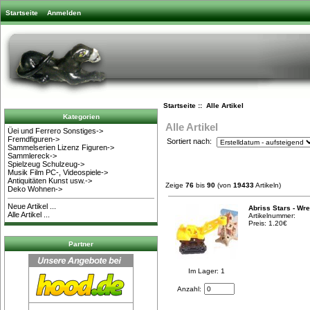
Startseite
Anmelden
Startseite
:: Alle Artikel
Kategorien
Alle Artikel
Üei und Ferrero Sonstiges->
Fremdfiguren->
Sortiert nach:
Sammelserien Lizenz Figuren->
Sammlereck->
Spielzeug Schulzeug->
Musik Film PC-, Videospiele->
Antiquitäten Kunst usw.->
Zeige
76
bis
90
(von
19433
Artikeln)
Deko Wohnen->
Neue Artikel ...
Abriss Stars - Wr
Alle Artikel ...
Artikelnummer:
Preis: 1.20€
Partner
Im Lager: 1
Anzahl: