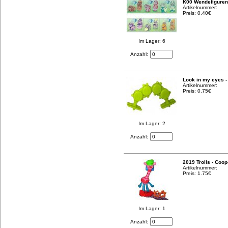
K00 Wendefiguren
Artikelnummer:
Preis: 0.40€
Im Lager: 6
Anzahl:
Look in my eyes -
Artikelnummer:
Preis: 0.75€
Im Lager: 2
Anzahl:
2019 Trolls - Coo
Artikelnummer:
Preis: 1.75€
Im Lager: 1
Anzahl: