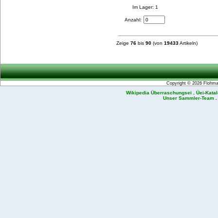
Im Lager: 1
Anzahl:
Zeige
76
bis
90
(von
19433
Artikeln)
Copyright © 2026
Flohmar
Wikipedia Überraschungsei
.
Üei-Kata
Unser Sammler-Team